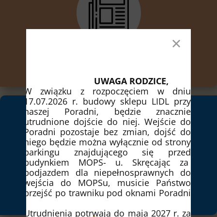
AKTUALNOŚCI
UWAGA RODZICE,
W związku z rozpoczęciem w dniu
17.07.2026 r. budowy sklepu LIDL przy
naszej Poradni, będzie znacznie
utrudnione dojście do niej. Wejście do
Poradni pozostaje bez zmian, dojść do
niego będzie można wyłącznie od strony
parkingu znajdującego się przed
budynkiem MOPS- u. Skręcając za
podjazdem dla niepełnosprawnych do
wejścia do MOPSu, musicie Państwo
przejść po trawniku pod oknami Poradni
TEREN DZIAŁANIA
.
Utrudnienia potrwają do maja 2027 r. za