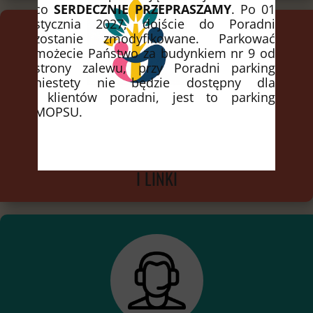
co
SERDECZNIE PRZEPRASZAMY
. Po 01
stycznia 2027, dojście do Poradni
zostanie zmodyfikowane. Parkować
możecie Państwo za budynkiem nr 9 od
strony zalewu, przy Poradni parking
niestety nie będzie dostępny dla
klientów poradni, jest to parking
MOPSU.
TELEFONY ZAUFANIA
I LINKI