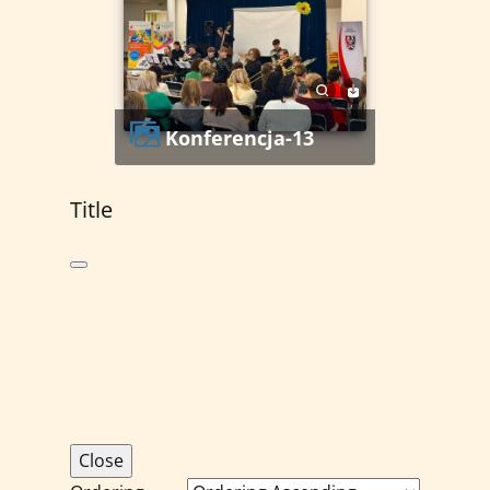
Konferencja-13
Title
Close